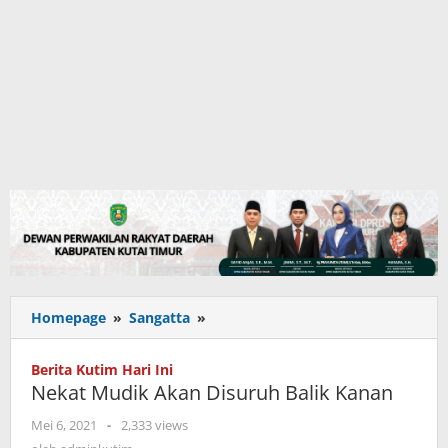
Nekat
Homepage
»
Sangatta
»
Mudik
Akan
Berita Kutim Hari Ini
Disuruh
Nekat Mudik Akan Disuruh Balik Kanan
Balik
Kanan
oleh
Mei 6, 2021
-
2,333 views
adminkutim