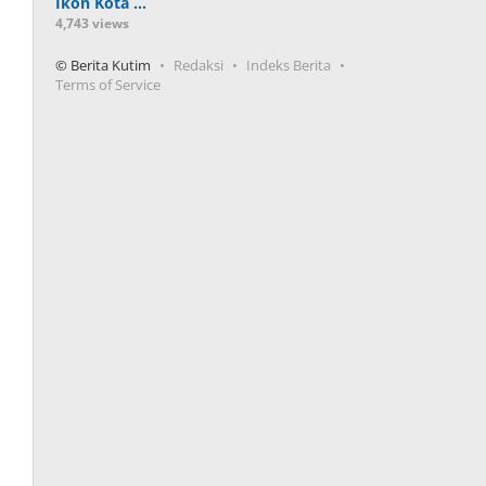
Ikon Kota …
4,743 views
© Berita Kutim
Redaksi
Indeks Berita
Terms of Service