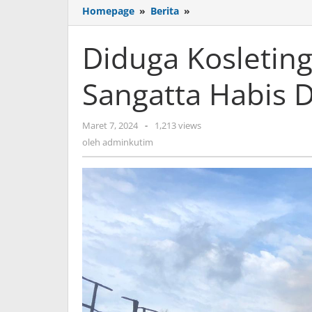
Diduga
Homepage
»
Berita
»
Kosleting
Listrik,
Diduga Kosleting
4
Rumah
Sangatta Habis D
di
Sangatta
Habis
oleh
Maret 7, 2024
-
1,213 views
Dilalap
adminkutim
Jago
oleh
adminkutim
Merah