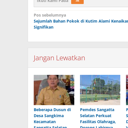
Ikuti Kami Pada
Navigasi
Pos sebelumnya
pos
Sejumlah Bahan Pokok di Kutim Alami Kenaika
Signifikan
Jangan Lewatkan
Beberapa Dusun di
Pemdes Sangatta
Desa Sangkima
Selatan Perkuat
Kecamatan
Fasilitas Olahraga,
Sangatta Selatan
Dorong Lahirnya