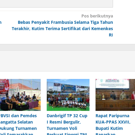
Pos berikutnya
n
Bebas Penyakit Frambusia Selama Tiga Tahun
Terakhir, Kutim Terima Sertifikat dari Kemenkes
RI
PBVSI dan Pemdes
Danbrigif TP 32 Cup
Rapat Paripurna
Sangatta Selatan
I Resmi Bergulir,
KUA-PPAS XXVII,
Dukung Turnamen
Turnamen Voli
Bupati Kutim
Voli Semarakkan
Perkuat Sinergi TNI
Paparkan