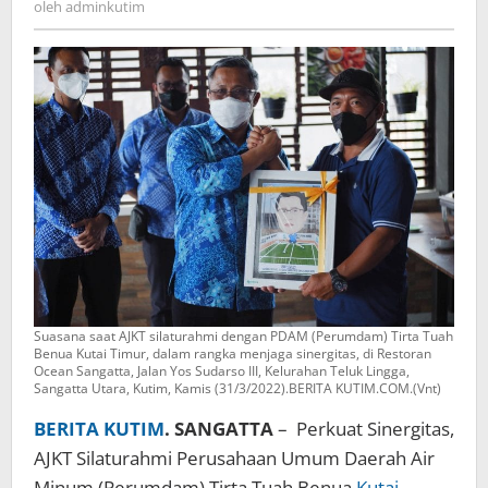
oleh
adminkutim
Suasana saat AJKT silaturahmi dengan PDAM (Perumdam) Tirta Tuah
Benua Kutai Timur, dalam rangka menjaga sinergitas, di Restoran
Ocean Sangatta, Jalan Yos Sudarso III, Kelurahan Teluk Lingga,
Sangatta Utara, Kutim, Kamis (31/3/2022).BERITA KUTIM.COM.(Vnt)
BERITA KUTIM
. SANGATTA
– Perkuat Sinergitas,
AJKT Silaturahmi Perusahaan Umum Daerah Air
Minum (Perumdam) Tirta Tuah Benua
Kutai