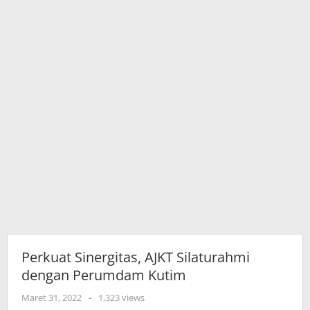
Perkuat Sinergitas, AJKT Silaturahmi
dengan Perumdam Kutim
oleh
Maret 31, 2022
-
1,323 views
adminkutim