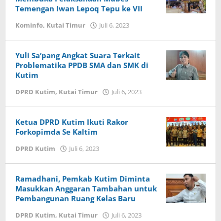
Temengan Iwan Lepoq Tepu ke VII
oleh
Kominfo
,
Kutai Timur
Juli 6, 2023
adminkutim
Yuli Sa’pang Angkat Suara Terkait
Problematika PPDB SMA dan SMK di
Kutim
oleh
DPRD Kutim
,
Kutai Timur
Juli 6, 2023
adminkutim
Ketua DPRD Kutim Ikuti Rakor
Forkopimda Se Kaltim
oleh
DPRD Kutim
Juli 6, 2023
adminkutim
Ramadhani, Pemkab Kutim Diminta
Masukkan Anggaran Tambahan untuk
Pembangunan Ruang Kelas Baru
oleh
DPRD Kutim
,
Kutai Timur
Juli 6, 2023