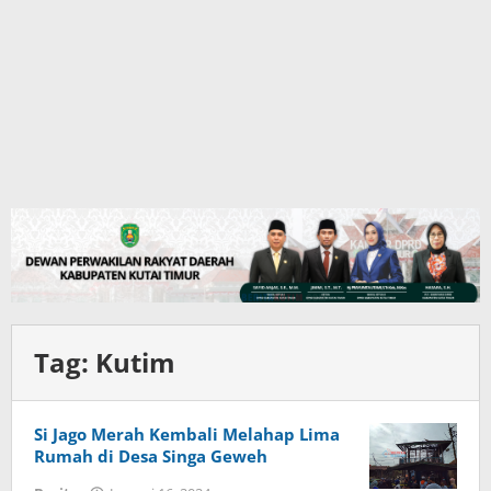
Tag:
Kutim
Si Jago Merah Kembali Melahap Lima
Rumah di Desa Singa Geweh