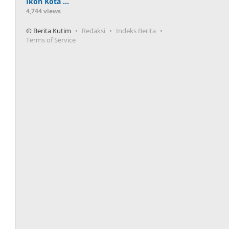
Ikon Kota …
4,744 views
© Berita Kutim
Redaksi
Indeks Berita
Terms of Service