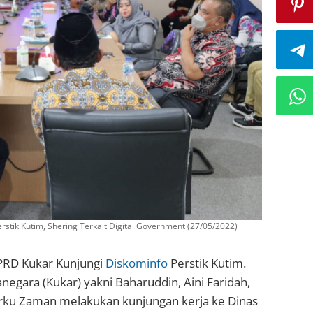
stik Kutim, Shering Terkait Digital Government (27/05/2022)
PRD Kukar Kunjungi
Diskominfo
Perstik Kutim.
negara (Kukar) yakni Baharuddin, Aini Faridah,
rku Zaman melakukan kunjungan kerja ke Dinas