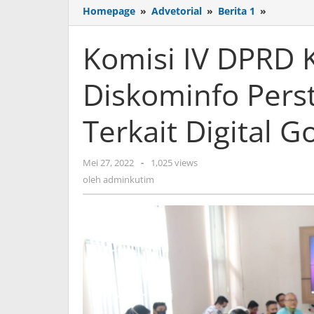
Komisi
Homepage
»
Advetorial
»
Berita 1
»
IV
DPRD
Komisi IV DPRD 
Kukar
Kunjungi
Diskominfo Perst
Diskomin
Perstik
Kutim,
Terkait Digital 
Shering
Terkait
Digital
oleh
Mei 27, 2022
-
1,025 views
Governm
adminkutim
oleh
adminkutim