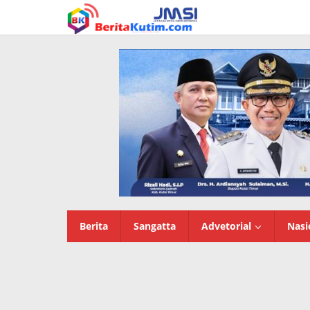
Lewati
ke
konten
Berita
Sangatta
Advetorial
Nasi