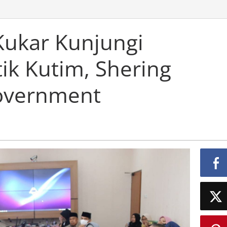
Kukar Kunjungi
ik Kutim, Shering
fo
Government
ent