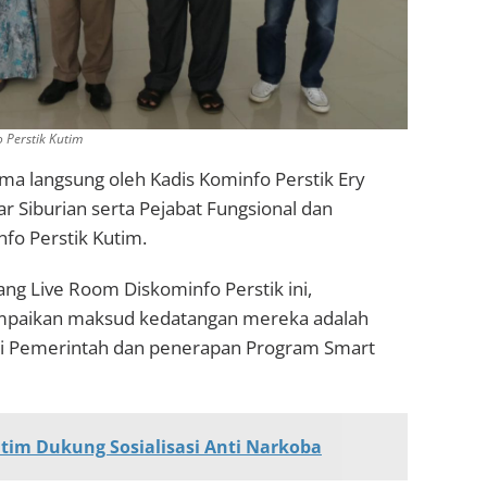
 Perstik Kutim
ma langsung oleh Kadis Kominfo Perstik Ery
r Siburian serta Pejabat Fungsional dan
nfo Perstik Kutim.
ng Live Room Diskominfo Perstik ini,
ampaikan maksud kedatangan mereka adalah
sasi Pemerintah dan penerapan Program Smart
im Dukung Sosialisasi Anti Narkoba