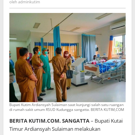
oleh
adminkutim
Bupati Kutim Ardiansyah Sulaiman saat kunjungi salah satu ruangan
di rumah sakit umum RSUD Kudungga sangatta. BERITA KUTIM,COM
BERITA KUTIM.COM. SANGATTA
– Bupati Kutai
Timur Ardiansyah Sulaiman melakukan