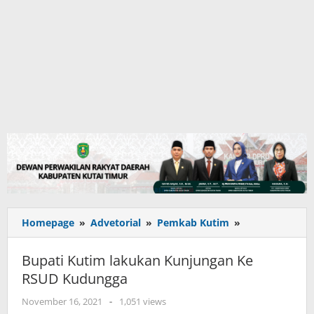
Bupati
Homepage
»
Advetorial
»
Pemkab Kutim
»
Kutim
lakukan
Bupati Kutim lakukan Kunjungan Ke
Kunjungan
RSUD Kudungga
Ke
RSUD
oleh
November 16, 2021
-
1,051 views
Kudungga
adminkutim