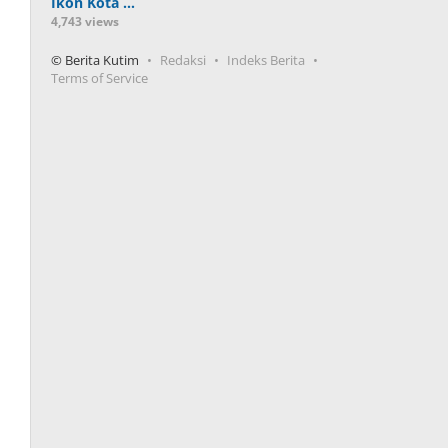
Ikon Kota …
4,743 views
© Berita Kutim
Redaksi
Indeks Berita
Terms of Service