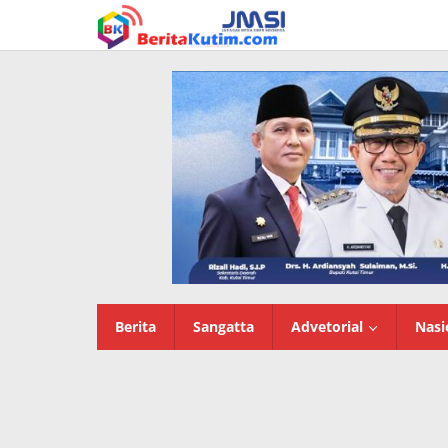
Lewati
ke
konten
Berita
Sangatta
Advetorial
Nasi