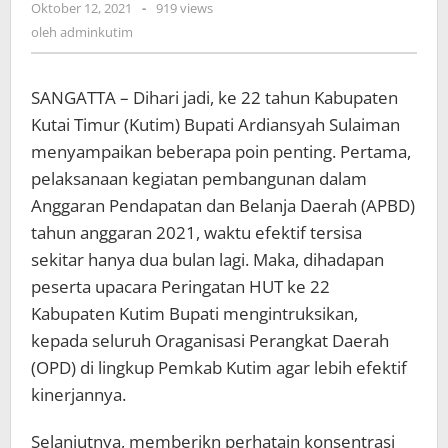
oleh
Oktober 12, 2021
-
919 views
adminkutim
oleh
adminkutim
SANGATTA – Dihari jadi, ke 22 tahun Kabupaten
Kutai Timur (Kutim) Bupati Ardiansyah Sulaiman
menyampaikan beberapa poin penting. Pertama,
pelaksanaan kegiatan pembangunan dalam
Anggaran Pendapatan dan Belanja Daerah (APBD)
tahun anggaran 2021, waktu efektif tersisa
sekitar hanya dua bulan lagi. Maka, dihadapan
peserta upacara Peringatan HUT ke 22
Kabupaten Kutim Bupati mengintruksikan,
kepada seluruh Oraganisasi Perangkat Daerah
(OPD) di lingkup Pemkab Kutim agar lebih efektif
kinerjannya.
Selanjutnya, memberikn perhatain konsentrasi