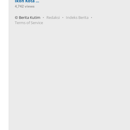
Ikon Kota …
4,742 views
© Berita Kutim
Redaksi
Indeks Berita
Terms of Service