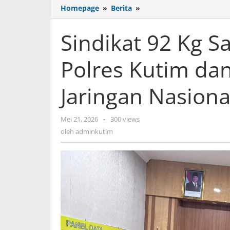
Sindikat
Homepage
»
Berita
»
92
Kg
Sindikat 92 Kg S
Sabu
Dibongkar,
Polres Kutim dan
Sinergi
Polres
Kutim
Jaringan Nasiona
dan
BNN
RI
oleh
Mei 21, 2026
-
300 views
Telusuri
adminkutim
oleh
adminkutim
Jejak
Jaringan
Nasional