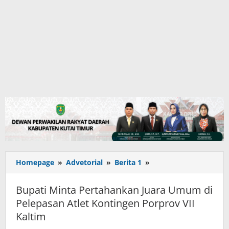
Bupati
Homepage
»
Advetorial
»
Berita 1
»
Minta
Pertahankan
Bupati Minta Pertahankan Juara Umum di
Juara
Pelepasan Atlet Kontingen Porprov VII
Umum
Kaltim
di
Pelepasan