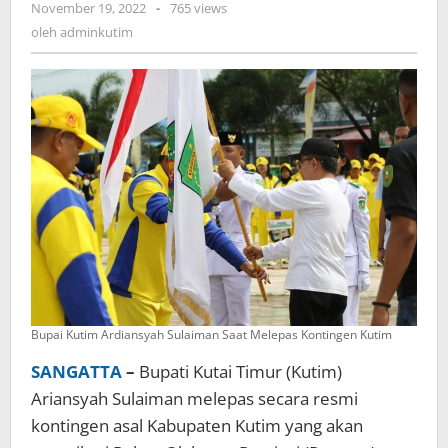
oleh
November 19, 2022
-
765 views
Atlet
adminkutim
oleh
adminkutim
Kontingen
Porprov
VII
Kaltim
Bupai Kutim Ardiansyah Sulaiman Saat Melepas Kontingen Kutim
SANGATTA
–
Bupati Kutai Timur (Kutim)
Ariansyah Sulaiman melepas secara resmi
kontingen asal Kabupaten Kutim yang akan