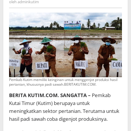
oleh
adminkutim
Jadi
Lumbung
Padi
Pemkab Kutim memiliki keinginan untuk menggenjot produksi hasil
pertanian, khususnya padi sawah.BERITAKUTIM.COM.
BERITA KUTIM.COM. SANGATTA –
Pemkab
Kutai Timur (Kutim) berupaya untuk
meningkatkan sektor pertanian. Terutama untuk
hasil padi sawah coba digenjot produksinya.