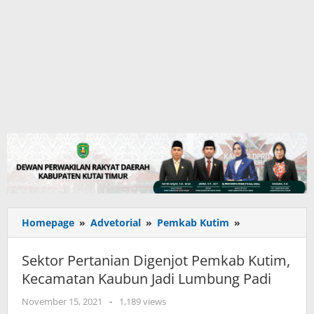
Sektor
Homepage
»
Advetorial
»
Pemkab Kutim
»
Pertanian
Digenjot
Sektor Pertanian Digenjot Pemkab Kutim,
Pemkab
Kecamatan Kaubun Jadi Lumbung Padi
Kutim,
Kecamatan
oleh
November 15, 2021
-
1,189 views
Kaubun
adminkutim