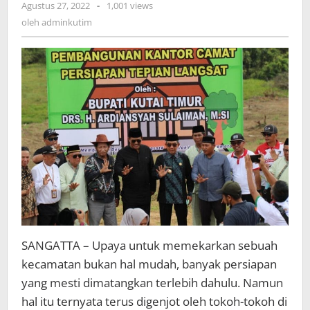
oleh
Agustus 27, 2022
-
1,001 views
adminkutim
oleh
adminkutim
SANGATTA – Upaya untuk memekarkan sebuah
kecamatan bukan hal mudah, banyak persiapan
yang mesti dimatangkan terlebih dahulu. Namun
hal itu ternyata terus digenjot oleh tokoh-tokoh di