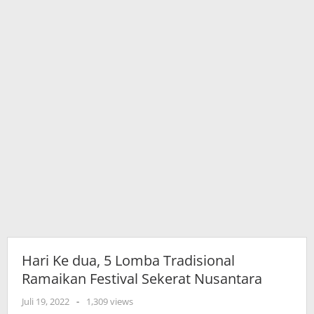
Sekerat
Nusantara
Hari Ke dua, 5 Lomba Tradisional
Ramaikan Festival Sekerat Nusantara
oleh
Juli 19, 2022
-
1,309 views
adminkutim