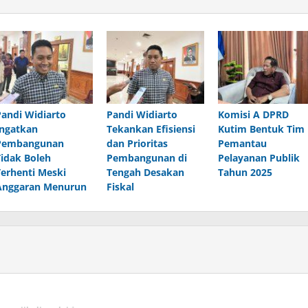
Pandi Widiarto
Pandi Widiarto
Komisi A DPRD
Ingatkan
Tekankan Efisiensi
Kutim Bentuk Tim
Pembangunan
dan Prioritas
Pemantau
Tidak Boleh
Pembangunan di
Pelayanan Publik
Terhenti Meski
Tengah Desakan
Tahun 2025
Anggaran Menurun
Fiskal