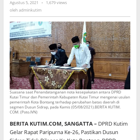
oleh
Agustus 5, 2021
-
1,679 views
Pastikan
adminkutim
oleh
adminkutim
Dusun
Sidrap
Tidak
Dilepas
Ke
Kota
Bontang
Suasana saat Penandatanganan nota kesepakatan antara DPRD
Kutai Timur dan Pemerintah Kabupaten Kutai Timur mengenai usulan
pemerintah Kota Bontang terhadap perubahan batas daerah di
segmen Dusun Sidrap, pada Kamis (05/08/2021).BERITA KUTIM.
COM. (Poto.IVN)
BERITA KUTIM.COM, SANGATTA –
DPRD Kutim
Gelar Rapat Paripurna Ke-26, Pastikan Dusun