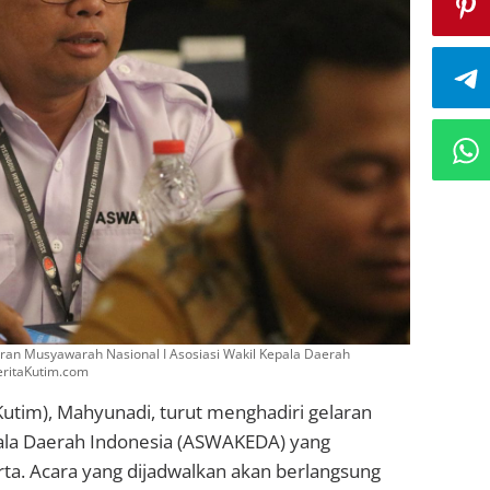
laran Musyawarah Nasional I Asosiasi Wakil Kepala Daerah
eritaKutim.com
Kutim), Mahyunadi, turut menghadiri gelaran
pala Daerah Indonesia (ASWAKEDA) yang
rta. Acara yang dijadwalkan akan berlangsung