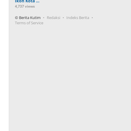
Ikon Kota …
4,737 views
© Berita Kutim
Redaksi
Indeks Berita
Terms of Service