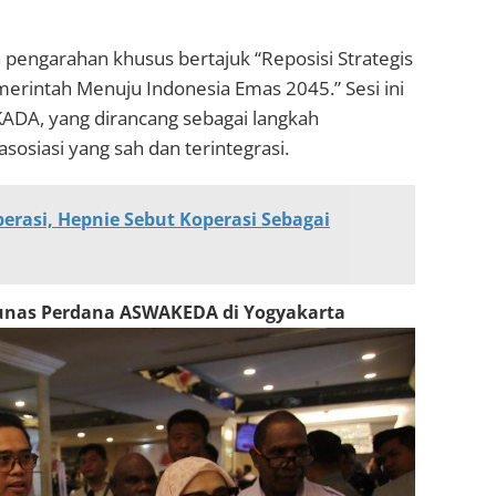
pengarahan khusus bertajuk “Reposisi Strategis
merintah Menuju Indonesia Emas 2045.” Sesi ini
KADA, yang dirancang sebagai langkah
sosiasi yang sah dan terintegrasi.
erasi, Hepnie Sebut Koperasi Sebagai
Munas Perdana ASWAKEDA di Yogyakarta