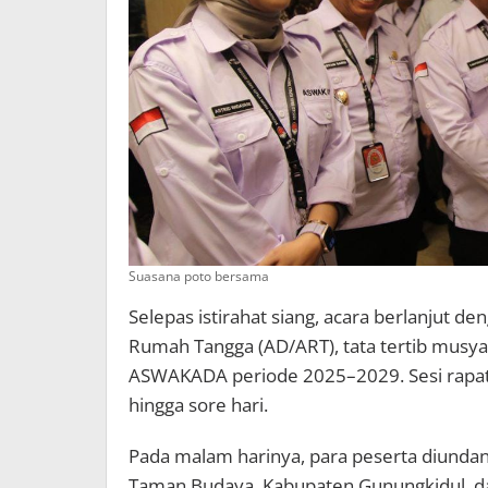
Suasana poto bersama
Selepas istirahat siang, acara berlanjut
Rumah Tangga (AD/ART), tata tertib musy
ASWAKADA periode 2025–2029. Sesi rapat
hingga sore hari.
Pada malam harinya, para peserta diundan
Taman Budaya, Kabupaten Gunungkidul, da