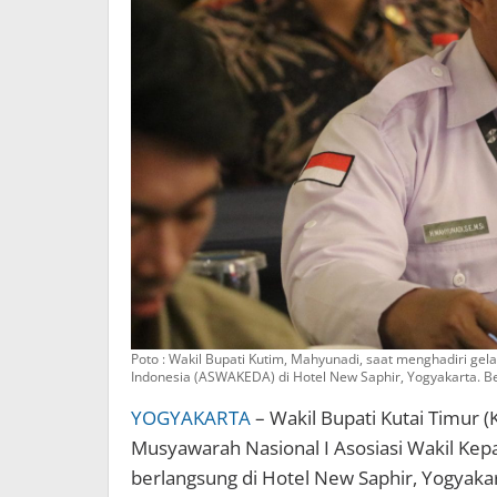
Poto : Wakil Bupati Kutim, Mahyunadi, saat menghadiri ge
Indonesia (ASWAKEDA) di Hotel New Saphir, Yogyakarta. B
YOGYAKARTA
– Wakil Bupati Kutai Timur (
Musyawarah Nasional I Asosiasi Wakil Ke
berlangsung di Hotel New Saphir, Yogyaka