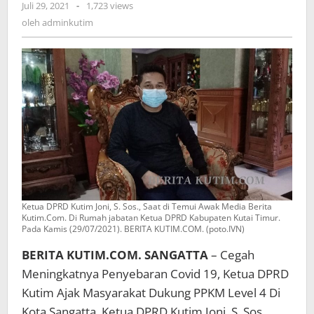
oleh
Juli 29, 2021
-
1,723 views
adminkutim
oleh
adminkutim
Ketua DPRD Kutim Joni, S. Sos., Saat di Temui Awak Media Berita
Kutim.Com. Di Rumah jabatan Ketua DPRD Kabupaten Kutai Timur.
Pada Kamis (29/07/2021). BERITA KUTIM.COM. (poto.IVN)
BERITA KUTIM.COM. SANGATTA
– Cegah
Meningkatnya Penyebaran Covid 19, Ketua DPRD
Kutim Ajak Masyarakat Dukung PPKM Level 4 Di
Kota Sangatta. Ketua DPRD Kutim Joni, S. Sos.,