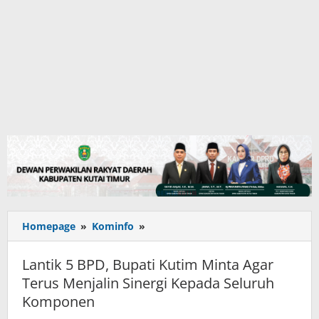
Lantik
Homepage
»
Kominfo
»
5
BPD,
Lantik 5 BPD, Bupati Kutim Minta Agar
Bupati
Terus Menjalin Sinergi Kepada Seluruh
Kutim
Komponen
Minta
Agar