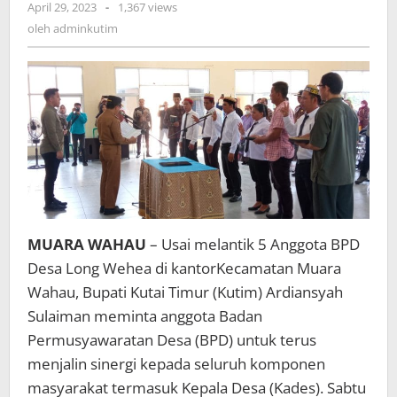
oleh
April 29, 2023
-
1,367 views
Terus
adminkutim
oleh
adminkutim
Menjalin
Sinergi
Kepada
Seluruh
Komponen
MUARA WAHAU
– Usai melantik 5 Anggota BPD
Desa Long Wehea di kantorKecamatan Muara
Wahau, Bupati Kutai Timur (Kutim) Ardiansyah
Sulaiman meminta anggota Badan
Permusyawaratan Desa (BPD) untuk terus
menjalin sinergi kepada seluruh komponen
masyarakat termasuk Kepala Desa (Kades). Sabtu