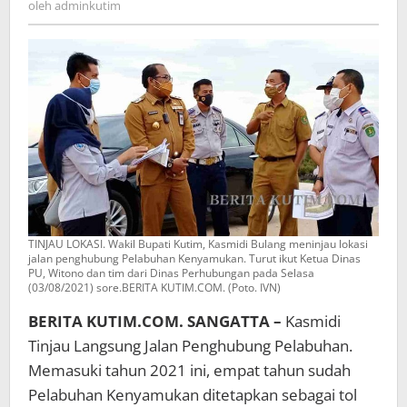
oleh
adminkutim
TINJAU LOKASI. Wakil Bupati Kutim, Kasmidi Bulang meninjau lokasi
jalan penghubung Pelabuhan Kenyamukan. Turut ikut Ketua Dinas
PU, Witono dan tim dari Dinas Perhubungan pada Selasa
(03/08/2021) sore.BERITA KUTIM.COM. (Poto. IVN)
BERITA KUTIM.COM. SANGATTA –
Kasmidi
Tinjau Langsung Jalan Penghubung Pelabuhan.
Memasuki tahun 2021 ini, empat tahun sudah
Pelabuhan Kenyamukan ditetapkan sebagai tol