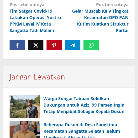
Navigasi
Pos sebelumnya
Pos berikutnya
pos
Tim Satgas Covid-19
Gelar Muscab Ke V Tingkat
Lakukan Operasi Yustisi
Kecamatan DPD PAN
PPKM Level IV Kota
Kutim Kuatkan Struktur
Sangatta Tadi Malam
Partai
Jangan Lewatkan
Warga Sungai Tabuan Solidkan
Dukungan untuk Aziz, 99 Persen Ingin
Tetap Menjabat Sebagai Kepala Dusun
Beberapa Dusun di Desa Sangkima
Kecamatan Sangatta Selatan Belum
Menikmati Aliran Listrik