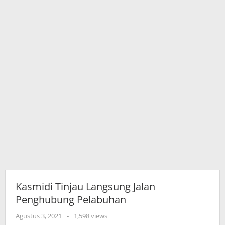
Kasmidi Tinjau Langsung Jalan
Penghubung Pelabuhan
oleh
Agustus 3, 2021
-
1,598 views
adminkutim