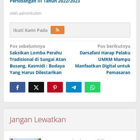
Persidangan III Tahun 2022/2023
oleh
adminkutim
Ikuti Kami Pada
Navigasi
Pos sebelumnya
Pos berikutnya
pos
Saksikan Lomba Perahu
Darsafani Harap Pelaku
Tradisional di Sungai Atan
UMKM Mampu
Busang, Kasmidi : Budaya
Manfaatkan Digital untuk
Yang Harus Dilestarikan
Pemasaran
Jangan Lewatkan