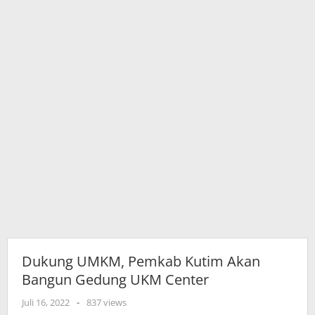
Center
Dukung UMKM, Pemkab Kutim Akan
Bangun Gedung UKM Center
oleh
Juli 16, 2022
-
837 views
adminkutim