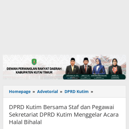
DPRD
Homepage
»
Advetorial
»
DPRD Kutim
»
Kutim
Bersama
DPRD Kutim Bersama Staf dan Pegawai
Staf
Sekretariat DPRD Kutim Menggelar Acara
dan
Halal Bihalal
Pegawai
Sekretariat