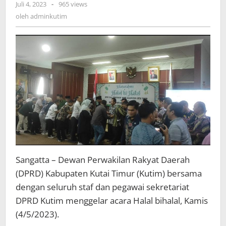
oleh
Juli 4, 2023
-
965 views
DPRD
adminkutim
oleh
adminkutim
Kutim
Menggelar
Acara
Halal
Bihalal
Sangatta – Dewan Perwakilan Rakyat Daerah
(DPRD) Kabupaten Kutai Timur (Kutim) bersama
dengan seluruh staf dan pegawai sekretariat
DPRD Kutim menggelar acara Halal bihalal, Kamis
(4/5/2023).