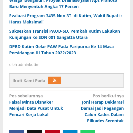
Warga Mengeluh, Proyek Drainase Jalan Apt Pranoto
Baru Menyentuh Angka 17 Persen
Evaluasi Program 3435 Non 3T di Kutim, Wakil Bupati :
Harus Maksimal!
Sukseskan Transisi PAUD-SD, Pemkab Kutim Lakukan
Kunjungan ke SDN 001 Sangatta Utara
DPRD Kutim Gelar PAW Pada Paripurna Ke 14 Masa
Persidangan III Tahun 2022/2023
oleh
adminkutim
Ikuti Kami Pada
Navigasi
Pos sebelumnya
Pos berikutnya
pos
Faisal Minta Disnaker
Joni Harap Deklarasi
Menjadi Data Pusat Untuk
Damai Jadi Pegangan
Pencari Kerja Lokal
Calon Kades Dalam
Pilkades Serentak