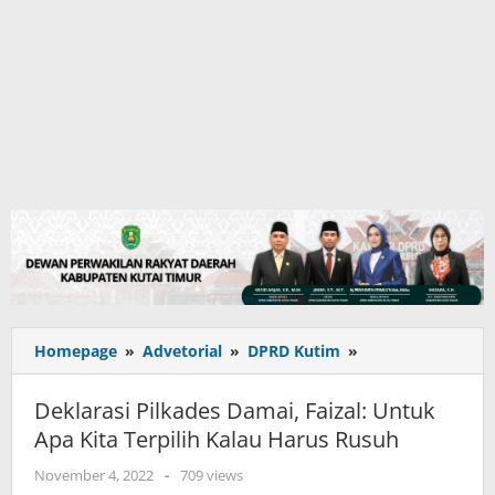
Deklarasi
Homepage
»
Advetorial
»
DPRD Kutim
»
Pilkades
Damai,
Deklarasi Pilkades Damai, Faizal: Untuk
Faizal:
Apa Kita Terpilih Kalau Harus Rusuh
Untuk
Apa
oleh
November 4, 2022
-
709 views
Kita
adminkutim