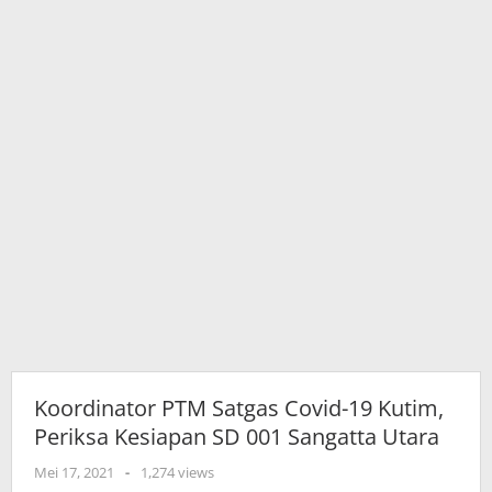
SD
001
Sangatta
Utara
Koordinator PTM Satgas Covid-19 Kutim,
Periksa Kesiapan SD 001 Sangatta Utara
oleh
Mei 17, 2021
-
1,274 views
adminkutim