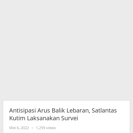
Antisipasi Arus Balik Lebaran, Satlantas
Kutim Laksanakan Survei
oleh
Mei 6, 2022
-
1,259 views
adminkutim