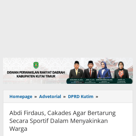
Abdi
Homepage
»
Advetorial
»
DPRD Kutim
»
Firdaus,
Cakades
Abdi Firdaus, Cakades Agar Bertarung
Agar
Secara Sportif Dalam Menyakinkan
Bertarung
Warga
Secara
Sportif