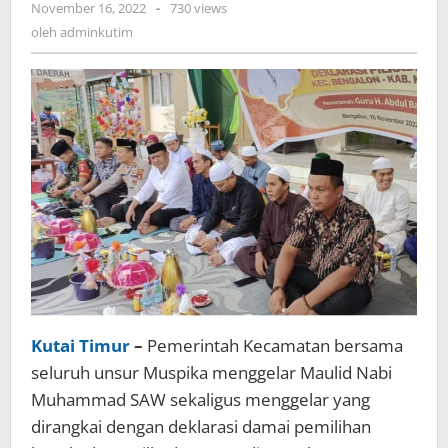
oleh
November 16, 2022
-
730 views
Dalam
adminkutim
oleh
adminkutim
Menyakinkan
Warga
Kutai Timur
–
Pemerintah Kecamatan bersama
seluruh unsur Muspika menggelar Maulid Nabi
Muhammad SAW sekaligus menggelar yang
dirangkai dengan deklarasi damai pemilihan