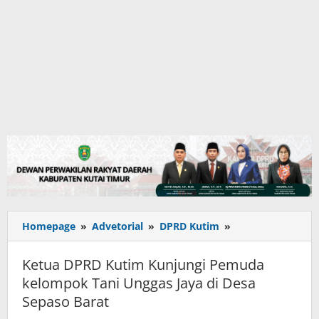
Ketua
Homepage
»
Advetorial
»
DPRD Kutim
»
DPRD
Kutim
Ketua DPRD Kutim Kunjungi Pemuda
Kunjungi
kelompok Tani Unggas Jaya di Desa
Pemuda
Sepaso Barat
kelompok
Tani