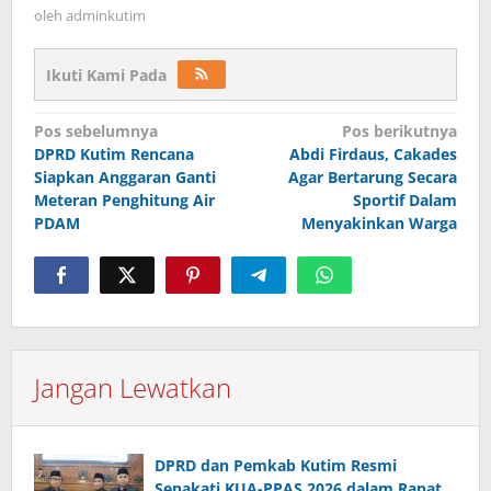
oleh
adminkutim
Ikuti Kami Pada
Navigasi
Pos sebelumnya
Pos berikutnya
pos
DPRD Kutim Rencana
Abdi Firdaus, Cakades
Siapkan Anggaran Ganti
Agar Bertarung Secara
Meteran Penghitung Air
Sportif Dalam
PDAM
Menyakinkan Warga
Jangan Lewatkan
DPRD dan Pemkab Kutim Resmi
Sepakati KUA-PPAS 2026 dalam Rapat