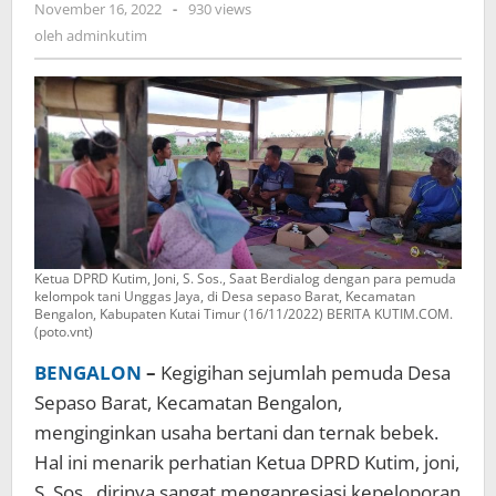
oleh
November 16, 2022
-
930 views
Unggas
adminkutim
oleh
adminkutim
Jaya
di
Desa
Sepaso
Barat
Ketua DPRD Kutim, Joni, S. Sos., Saat Berdialog dengan para pemuda
kelompok tani Unggas Jaya, di Desa sepaso Barat, Kecamatan
Bengalon, Kabupaten Kutai Timur (16/11/2022) BERITA KUTIM.COM.
(poto.vnt)
BENGALON
–
Kegigihan sejumlah pemuda Desa
Sepaso Barat, Kecamatan Bengalon,
menginginkan usaha bertani dan ternak bebek.
Hal ini menarik perhatian Ketua DPRD Kutim, joni,
S. Sos., dirinya sangat mengapresiasi kepeloporan