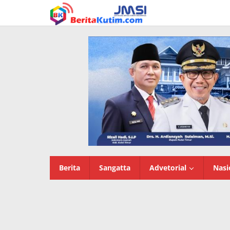
Lewati
ke
konten
Berita
Sangatta
Advetorial
Nasi