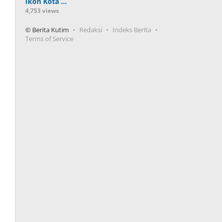
Ikon Kota …
4,753 views
© Berita Kutim
Redaksi
Indeks Berita
Terms of Service