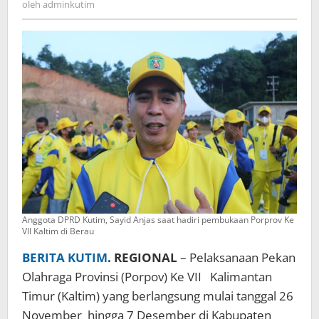
oleh
adminkutim
Kaltim
di
Berau</strong>
Anggota DPRD Kutim, Sayid Anjas saat hadiri pembukaan Porprov Ke
VII Kaltim di Berau
BERITA KUTIM
. REGIONAL
– Pelaksanaan Pekan
Olahraga Provinsi (Porpov) Ke VII Kalimantan
Timur (Kaltim) yang berlangsung mulai tanggal 26
November hingga 7 Desember di Kabupaten