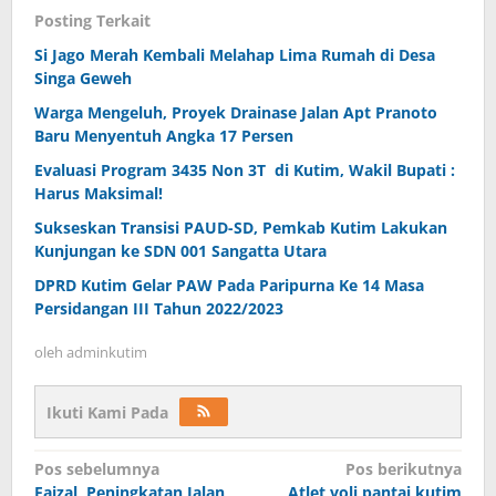
Posting Terkait
Si Jago Merah Kembali Melahap Lima Rumah di Desa
Singa Geweh
Warga Mengeluh, Proyek Drainase Jalan Apt Pranoto
Baru Menyentuh Angka 17 Persen
Evaluasi Program 3435 Non 3T di Kutim, Wakil Bupati :
Harus Maksimal!
Sukseskan Transisi PAUD-SD, Pemkab Kutim Lakukan
Kunjungan ke SDN 001 Sangatta Utara
DPRD Kutim Gelar PAW Pada Paripurna Ke 14 Masa
Persidangan III Tahun 2022/2023
oleh
adminkutim
Ikuti Kami Pada
Navigasi
Pos sebelumnya
Pos berikutnya
pos
Faizal, Peningkatan Jalan
Atlet voli pantai kutim