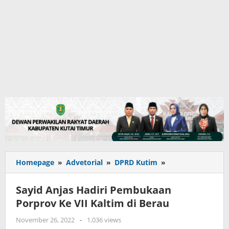
<strong>Sayid
Homepage
»
Advetorial
»
DPRD Kutim
»
Anjas
Hadiri
Sayid Anjas Hadiri Pembukaan
Pembukaan
Porprov Ke VII Kaltim di Berau
Porprov
Ke
oleh
November 26, 2022
-
1,036 views
VII
adminkutim