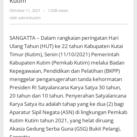
Kutim
oleh
Oktober 11, 2021
-
1,038 views
adminkutim
oleh
adminkutim
SANGATTA – Dalam rangkaian peringatan Hari
Ulang Tahun (HUT) ke 22 tahun Kabupaten Kutai
Timur (Kutim), Senin (11/10/2021) Pemerintah
Kabupaten Kutim (Pemkab Kutim) melalui Badan
Kepegawaian, Pendidikan dan Pelatihan (BKPP)
menggelar penganugerahan tanda kehormatan
Presiden RI Satyalancana Karya Satya 30 tahun,
20 tahun dan 10 tahun. Penyerahan Satyalancana
Karya Satya itu adalah tahap yang ke dua (2) bagi
Aparatur Sipil Negata (ASN) di lingkungan Pemkab
Kutim Kutim tahun 2021, yang helat diruang
Akasia Gedung Serba Guna (GSG) Bukit Pelangi,
Sangatta.