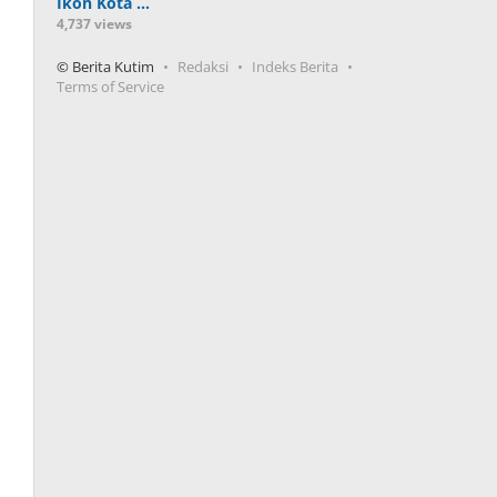
Ikon Kota …
4,737 views
© Berita Kutim
Redaksi
Indeks Berita
Terms of Service