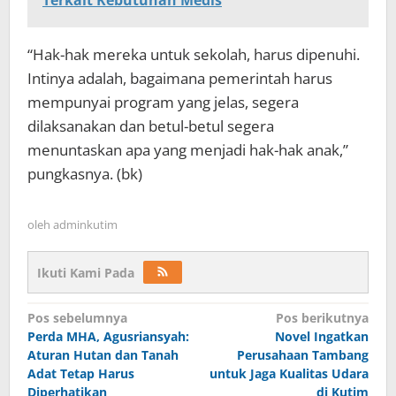
Terkait Kebutuhan Medis
“Hak-hak mereka untuk sekolah, harus dipenuhi.
Intinya adalah, bagaimana pemerintah harus
mempunyai program yang jelas, segera
dilaksanakan dan betul-betul segera
menuntaskan apa yang menjadi hak-hak anak,”
pungkasnya. (bk)
oleh
adminkutim
Ikuti Kami Pada
Navigasi
Pos sebelumnya
Pos berikutnya
pos
Perda MHA, Agusriansyah:
Novel Ingatkan
Aturan Hutan dan Tanah
Perusahaan Tambang
Adat Tetap Harus
untuk Jaga Kualitas Udara
Diperhatikan
di Kutim