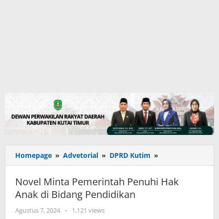
Novel
Homepage
»
Advetorial
»
DPRD Kutim
»
Minta
Pemerintah
Novel Minta Pemerintah Penuhi Hak
Penuhi
Anak di Bidang Pendidikan
Hak
Anak
oleh
Agustus 7, 2024
-
1,121 views
di
adminkutim