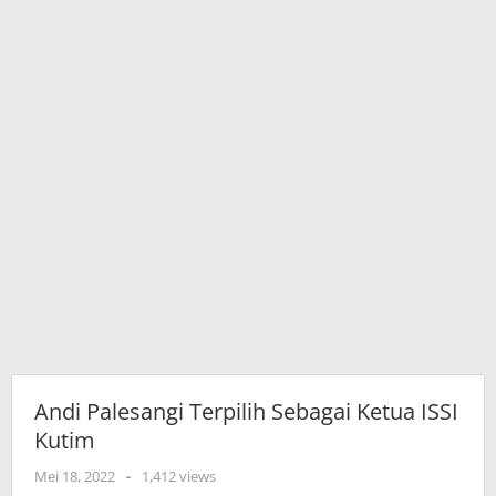
Andi Palesangi Terpilih Sebagai Ketua ISSI
Kutim
oleh
Mei 18, 2022
-
1,412 views
adminkutim