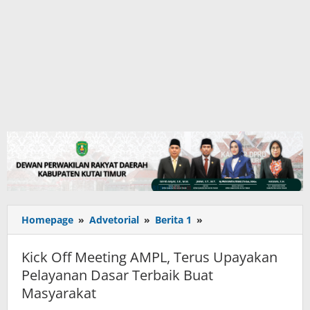
Kick
Homepage
»
Advetorial
»
Berita 1
»
Off
Meeting
Kick Off Meeting AMPL, Terus Upayakan
AMPL,
Pelayanan Dasar Terbaik Buat
Terus
Masyarakat
Upayakan
Pelayanan