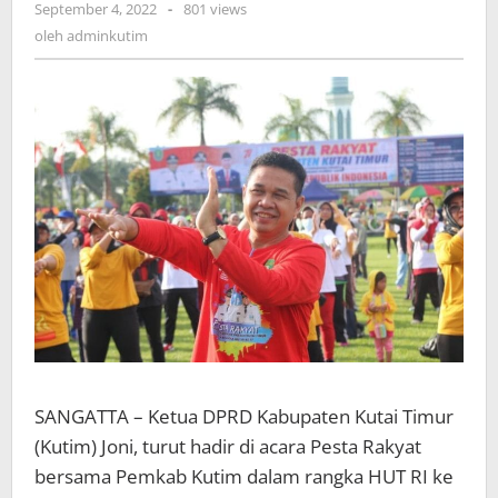
oleh
September 4, 2022
-
801 views
adminkutim
oleh
adminkutim
SANGATTA – Ketua DPRD Kabupaten Kutai Timur
(Kutim) Joni, turut hadir di acara Pesta Rakyat
bersama Pemkab Kutim dalam rangka HUT RI ke