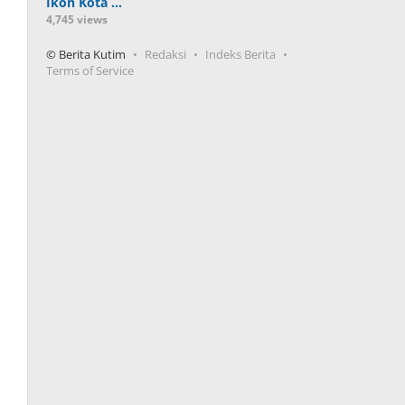
Ikon Kota …
4,745 views
© Berita Kutim
Redaksi
Indeks Berita
Terms of Service