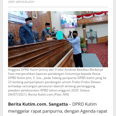
oleh
adminkutim
Tingkatkan
PAD
Anggota DPRD Kutim Jimmy dari Fraksi Amanat Keadilan Berkarya
Saat menyerahkan laporan pandangan Umumnya kepada Ketua
DPRD Kutim Joni, S. Sos., pada Sidang paripurna DPRD kutim yang ke
23 tentang panyampaian pandangan umum Fraksi Fraksi Dewan
terhadap rancangan peraturan daerah tentang pertanggung
jawaban pelaksanaan APBD tahun anggran 2020. Selasa
(06/07/2021). Berita Kutim.com (Poto .IVN)
Berita Kutim.com. Sangatta
– DPRD Kutim
menggelar rapat paripurna, dengan Agenda rapat