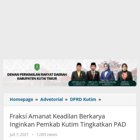
Fraksi
Homepage
»
Advetorial
»
DPRD Kutim
»
Amanat
Keadilan
Fraksi Amanat Keadilan Berkarya
Berkarya
Inginkan Pemkab Kutim Tingkatkan PAD
Inginkan
Pemkab
oleh
Juli 7, 2021
-
1,093 views
Kutim
adminkutim