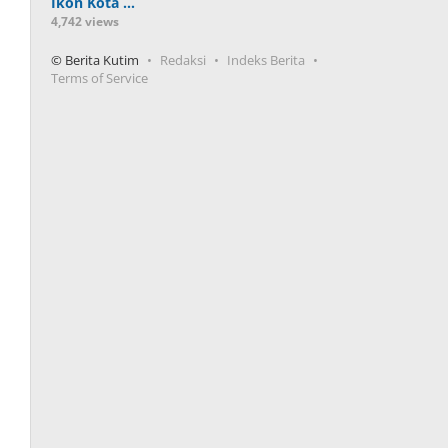
Ikon Kota …
4,742 views
© Berita Kutim
Redaksi
Indeks Berita
Terms of Service