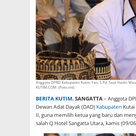
Anggota DPRD Kabupaten Kutim Yan, S.Pd. Saat Hadiri Mau
KUTIM.COM. (Poto.vnt)
BERITA KUTIM
. SANGATTA
– Anggota DPR
Dewan Adat Dayak (DAD)
Kabupaten
Kutai
II, guna memilih ketua yang baru dan men
salah Q Hotel Sangatta Utara, kamis (09/0