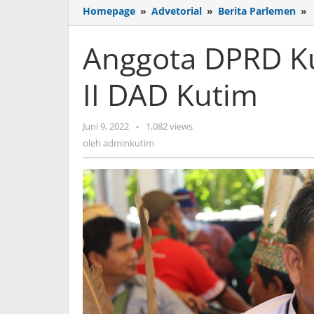
Homepage
»
Advetorial
»
Berita Parlemen
»
Anggota DPRD Ku
Y
H
II DAD Kutim
I
oleh
Juni 9, 2022
-
1,082 views
adminkutim
oleh
adminkutim