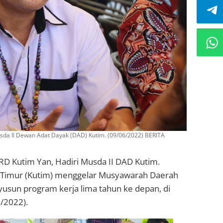
sda II Dewan Adat Dayak (DAD) Kutim. (09/06/2022) BERITA
D Kutim Yan, Hadiri Musda II DAD Kutim.
 Timur (Kutim) menggelar Musyawarah Daerah
yusun program kerja lima tahun ke depan, di
6/2022).