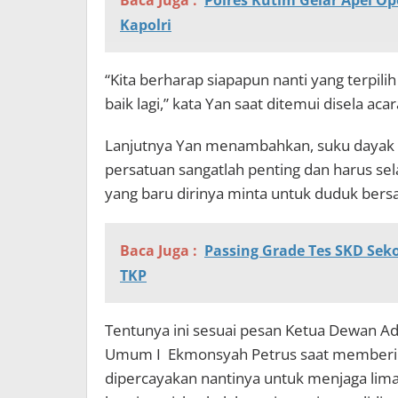
Baca Juga :
Polres Kutim Gelar Apel O
Kapolri
“Kita berharap siapapun nanti yang terpil
baik lagi,” kata Yan saat ditemui disela acar
Lanjutnya Yan menambahkan, suku dayak m
persatuan sangatlah penting dan harus se
yang baru dirinya minta untuk duduk be
Baca Juga :
Passing Grade Tes SKD Seko
TKP
Tentunya ini sesuai pesan Ketua Dewan Ada
Umum I Ekmonsyah Petrus saat memberik
dipercayakan nantinya untuk menjaga lima