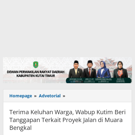
Terima
Homepage
»
Advetorial
»
Keluhan
Warga,
Terima Keluhan Warga, Wabup Kutim Beri
Wabup
Tanggapan Terkait Proyek Jalan di Muara
Kutim
Bengkal
Beri
Tanggapan