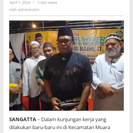
oleh
April 1, 2024
-
1,432 views
Terkait
adminkutim
oleh
adminkutim
Proyek
Jalan
di
Muara
Bengkal
SANGATTA
– Dalam kunjungan kerja yang
dilakukan baru-baru ini di Kecamatan Muara