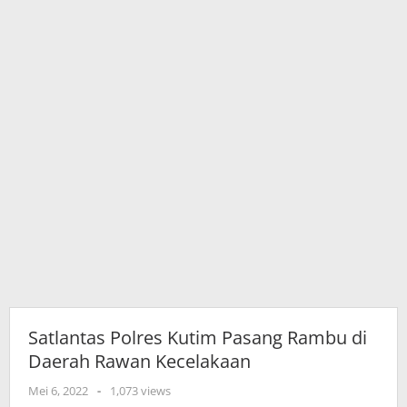
Kecelakaan
Satlantas Polres Kutim Pasang Rambu di
Daerah Rawan Kecelakaan
oleh
Mei 6, 2022
-
1,073 views
adminkutim