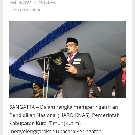
oleh
Mei 14, 2022
-
984 views
adminkutim
oleh
adminkutim
SANGATTA – Dalam rangka memperingati Hari
Pendidikan Nasional (HARDIKNAS), Pemerintah
Kabupaten Kutai Timur (Kutim)
menyelenggarakan Upacara Peringatan