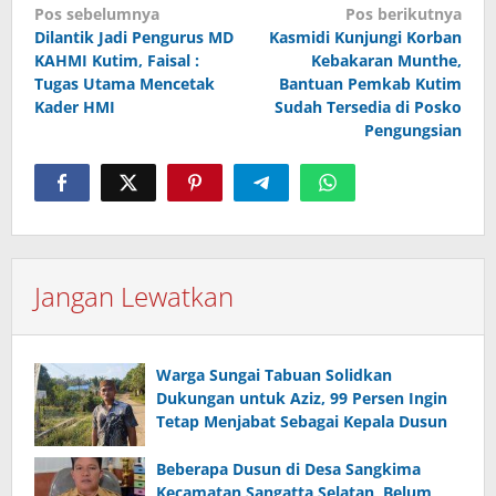
Navigasi
Pos sebelumnya
Pos berikutnya
pos
Dilantik Jadi Pengurus MD
Kasmidi Kunjungi Korban
KAHMI Kutim, Faisal :
Kebakaran Munthe,
Tugas Utama Mencetak
Bantuan Pemkab Kutim
Kader HMI
Sudah Tersedia di Posko
Pengungsian
Jangan Lewatkan
Warga Sungai Tabuan Solidkan
Dukungan untuk Aziz, 99 Persen Ingin
Tetap Menjabat Sebagai Kepala Dusun
Beberapa Dusun di Desa Sangkima
Kecamatan Sangatta Selatan Belum