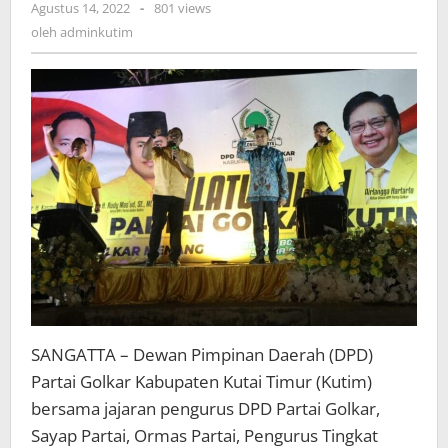
oleh
Agustus 14, 2022
-
801 views
adminkutim
oleh
adminkutim
SANGATTA – Dewan Pimpinan Daerah (DPD)
Partai Golkar Kabupaten Kutai Timur (Kutim)
bersama jajaran pengurus DPD Partai Golkar,
Sayap Partai, Ormas Partai, Pengurus Tingkat