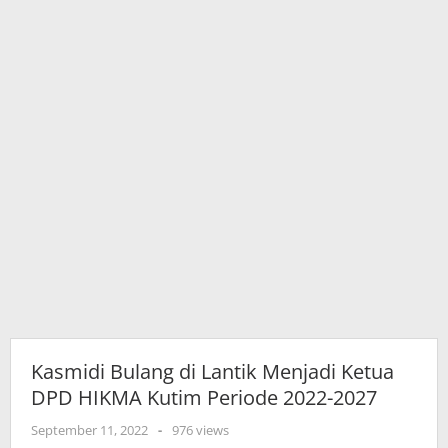
Kutim
Periode
2022-
2027
Kasmidi Bulang di Lantik Menjadi Ketua
DPD HIKMA Kutim Periode 2022-2027
oleh
September 11, 2022
-
976 views
adminkutim