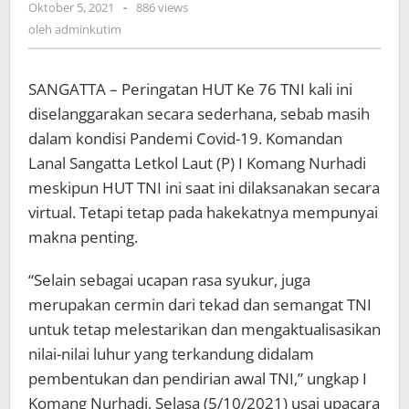
oleh
Oktober 5, 2021
-
886 views
adminkutim
oleh
adminkutim
SANGATTA – Peringatan HUT Ke 76 TNI kali ini
diselanggarakan secara sederhana, sebab masih
dalam kondisi Pandemi Covid-19. Komandan
Lanal Sangatta Letkol Laut (P) I Komang Nurhadi
meskipun HUT TNI ini saat ini dilaksanakan secara
virtual. Tetapi tetap pada hakekatnya mempunyai
makna penting.
“Selain sebagai ucapan rasa syukur, juga
merupakan cermin dari tekad dan semangat TNI
untuk tetap melestarikan dan mengaktualisasikan
nilai-nilai luhur yang terkandung didalam
pembentukan dan pendirian awal TNI,” ungkap I
Komang Nurhadi, Selasa (5/10/2021) usai upacara