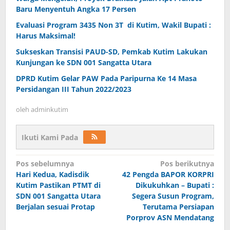
Baru Menyentuh Angka 17 Persen
Evaluasi Program 3435 Non 3T di Kutim, Wakil Bupati :
Harus Maksimal!
Sukseskan Transisi PAUD-SD, Pemkab Kutim Lakukan
Kunjungan ke SDN 001 Sangatta Utara
DPRD Kutim Gelar PAW Pada Paripurna Ke 14 Masa
Persidangan III Tahun 2022/2023
oleh
adminkutim
Ikuti Kami Pada
Navigasi
Pos sebelumnya
Pos berikutnya
pos
Hari Kedua, Kadisdik
42 Pengda BAPOR KORPRI
Kutim Pastikan PTMT di
Dikukuhkan – Bupati :
SDN 001 Sangatta Utara
Segera Susun Program,
Berjalan sesuai Protap
Terutama Persiapan
Porprov ASN Mendatang