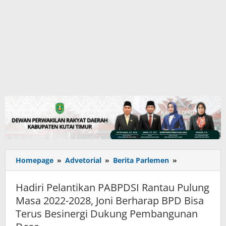
Hadiri
Homepage
»
Advetorial
»
Berita Parlemen
»
Pelantikan
PABPDSI
Hadiri Pelantikan PABPDSI Rantau Pulung
Rantau
Masa 2022-2028, Joni Berharap BPD Bisa
Pulung
Terus Besinergi Dukung Pembangunan
Masa
2022-