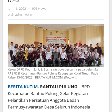
Desa
2028,
oleh
Juni 16, 2022
-
993 views
Joni
adminkutim
Berharap
oleh
adminkutim
BPD
Bisa
Terus
Besinergi
Dukung
Pembanguna
Desa
Ketua DPRD Kutim Joni, S. Sos., saat poto bersama pada pelantikan
PABPDSI Kecamatan Rantau Pulung Kabupaten Kutai Timur, Pada
Rabu (15/06/2022). BERITA KUTIM.COM. (Poto.vnt)
BERITA KUTIM
. RANTAU PULUNG –
BPD
Kecamatan Rantau Pulung Gelar Kegiatan
Pelantikan Persatuan Anggota Badan
Permusyawaratan Desa Seluruh Indonesia