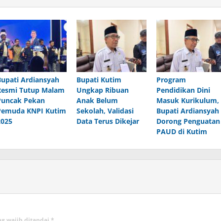
Bupati Ardiansyah
Bupati Kutim
Program
Resmi Tutup Malam
Ungkap Ribuan
Pendidikan Dini
Puncak Pekan
Anak Belum
Masuk Kurikulum,
Pemuda KNPI Kutim
Sekolah, Validasi
Bupati Ardiansyah
2025
Data Terus Dikejar
Dorong Penguatan
PAUD di Kutim
ng wajib ditandai
*