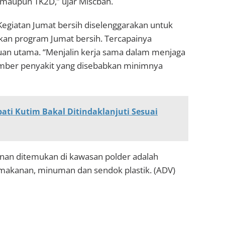
 maupun TK2D,” ujar Miscbah.
 Kegiatan Jumat bersih diselenggarakan untuk
kan program Jumat bersih. Tercapainya
uan utama. “Menjalin kerja sama dalam menjaga
sumber penyakit yang disebabkan minimnya
ti Kutim Bakal Ditindaklanjuti Sesuai
minan ditemukan di kawasan polder adalah
 makanan, minuman dan sendok plastik. (ADV)