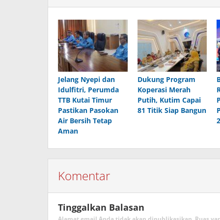
Jelang Nyepi dan
Dukung Program
Idulfitri, Perumda
Koperasi Merah
TTB Kutai Timur
Putih, Kutim Capai
Pastikan Pasokan
81 Titik Siap Bangun
Air Bersih Tetap
Aman
Komentar
Tinggalkan Balasan
Alamat email Anda tidak akan dipublikasikan.
Ruas ya