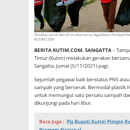
Gerakan Jumat Bersih ini akan terus digalakkan Pemkab Ku
KUTIM.COM
BERITA KUTIM.COM. SANGATTA
– Tampa
Timur (Kutim) melakukan gerakan bersama 
Sangatta, Jumat (5/11/2021) pagi.
Sejumlah pegawai baik berstatus PNS a
sampah yang berserak. Bermodal plastik 
untuk memungut satu persatu sampah dari
dikunjungi pada hari libur.
Baca Juga :
Pjs Bupati Kutim Pimpin R
Program Nasional