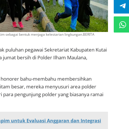
tim sebagai bentuk menjaga kelestarian lingkungan.BERITA
k puluhan pegawai Sekretariat Kabupaten Kutai
jumat bersih di Polder Ilham Maulana,
tau honorer bahu-membahu membersihkan
hitam besar, mereka menyusuri area polder
 para pengunjung polder yang biasanya ramai
apim untuk Evaluasi Anggaran dan Integrasi