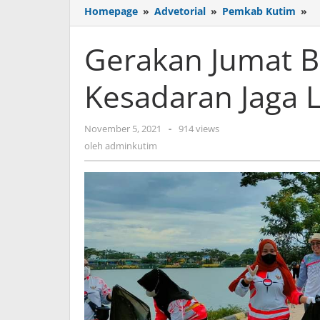
G
Homepage
»
Advetorial
»
Pemkab Kutim
»
J
Be
Gerakan Jumat B
D
Ke
Kesadaran Jaga 
Ja
L
oleh
November 5, 2021
-
914 views
adminkutim
oleh
adminkutim