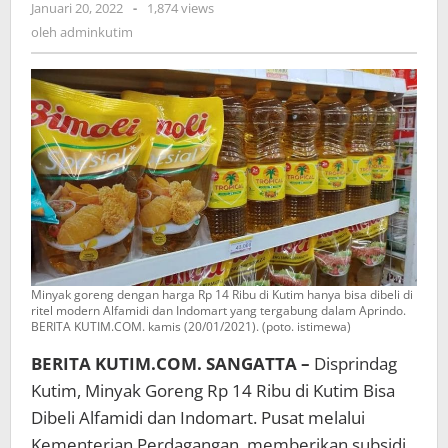
oleh
Januari 20, 2022
-
1,874 views
adminkutim
oleh
adminkutim
Minyak goreng dengan harga Rp 14 Ribu di Kutim hanya bisa dibeli di
ritel modern Alfamidi dan Indomart yang tergabung dalam Aprindo.
BERITA KUTIM.COM. kamis (20/01/2021). (poto. istimewa)
BERITA KUTIM.COM. SANGATTA –
Disprindag
Kutim, Minyak Goreng Rp 14 Ribu di Kutim Bisa
Dibeli Alfamidi dan Indomart. Pusat melalui
Kementerian Perdagangan, memberikan subsidi