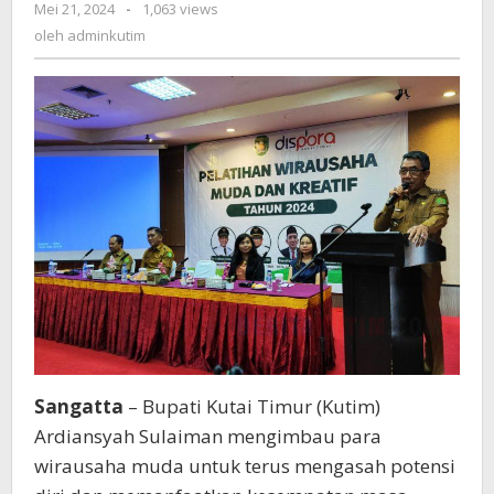
oleh
Mei 21, 2024
-
1,063 views
Kutim:
adminkutim
oleh
adminkutim
Manfaatkan
Kesempatan
yang
Ada
Sangatta
– Bupati Kutai Timur (Kutim)
Ardiansyah Sulaiman mengimbau para
wirausaha muda untuk terus mengasah potensi