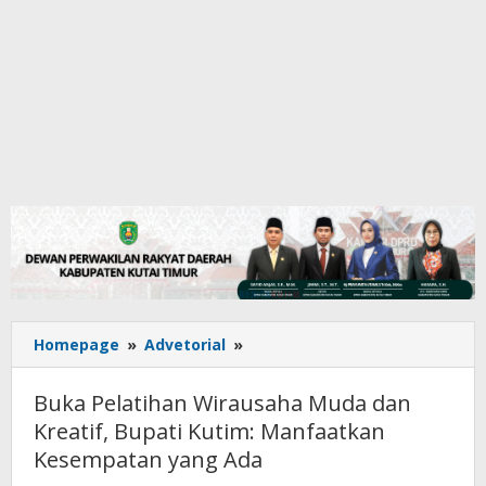
Buka
Homepage
»
Advetorial
»
Pelatihan
Wirausaha
Buka Pelatihan Wirausaha Muda dan
Muda
Kreatif, Bupati Kutim: Manfaatkan
dan
Kesempatan yang Ada
Kreatif,
Bupati