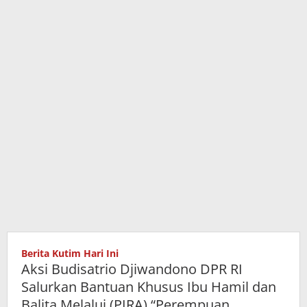
Ibu
Hamil
dan
Balita
Melalui
(PIRA)
"Perempuan
Indonesia
Raya"
Berita Kutim Hari Ini
Aksi Budisatrio Djiwandono DPR RI
Salurkan Bantuan Khusus Ibu Hamil dan
Balita Melalui (PIRA) “Perempuan