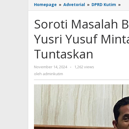
Sor
Homepage
»
Advetorial
»
DPRD Kutim
»
Mas
Bla
Soroti Masalah B
Spo
di
Yusri Yusuf Min
Kut
Yus
Yus
Tuntaskan
Min
Pe
Seg
oleh
November 14, 2024
-
1,262 views
Tun
adminkutim
oleh
adminkutim