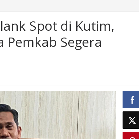
oti
alah
nk
lank Spot di Kutim,
t
ta Pemkab Segera
im,
ri
uf
ta
mkab
era
taskan