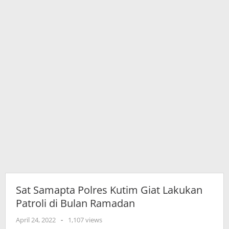
Bulan
Ramadan
Sat Samapta Polres Kutim Giat Lakukan
Patroli di Bulan Ramadan
oleh
April 24, 2022
-
1,107 views
adminkutim